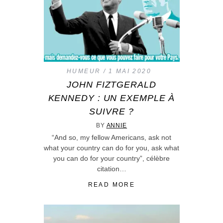
HUMEUR
1 MAI 2020
JOHN FIZTGERALD
KENNEDY : UN EXEMPLE À
SUIVRE ?
BY
ANNIE
“And so, my fellow Americans, ask not
what your country can do for you, ask what
you can do for your country”, célèbre
citation…
READ MORE