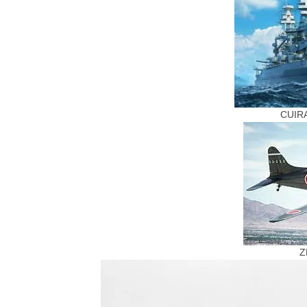
CUIR
Z