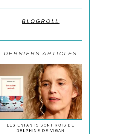
BLOGROLL
DERNIERS ARTICLES
LES ENFANTS SONT ROIS DE
LES CESARS 2021 
DELPHINE DE VIGAN
TRIBUNE POLI