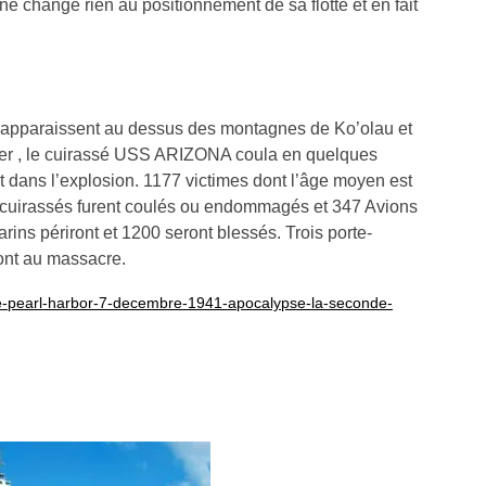
ne change rien au positionnement de sa flotte et en fait
 apparaissent au dessus des montagnes de Ko’olau et
ier , le cuirassé USS ARIZONA coula en quelques
t dans l’explosion. 1177 victimes dont l’âge moyen est
es cuirassés furent coulés ou endommagés et 347 Avions
arins périront et 1200 seront blessés. Trois porte-
ont au massacre.
-de-pearl-harbor-7-decembre-1941-apocalypse-la-seconde-