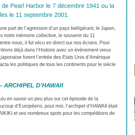
 de Pearl Harbor le 7 décembre 1941 ou la
les le 11 septembre 2001.
ne part de l’agression d’un pays belligérant, le Japon,
ans notre mémoire collective, le souvenir du 11
tre nous, il fut vécu en direct sur nos écrans. Pour
entrons déjà dans l’Histoire avec un évènement vieux
japonaise furent l’entrée des Etats Unis d’Amérique
acta les politiques de tous les continents pour le siècle
– ARCHIPEL D’HAWAII
oulu en savoir un peu plus sur cet épisode de la
oup d’Européens, pour moi, l’archipel d’HAWAII était
IKIKI et ses nombreux spots pour les compétitions de
LE BLEU N’EST PAS LA COULEUR
DE L’AMOUR