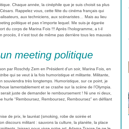
itique. C
haque année, la cinéphile que je suis choisit sa plus
 Césars. Rappelez vous, cette fête du cinéma français qui
isateurs, aux techniciens, aux scénaristes… Mais au lieu
eeting politique et pas n’importe lequel. Me suis-je égarée
 du corps de Marina Fois !!! Après l’hologramme, a t-il
in procès, il n’est tout de même pas derrière tous les mauvais
un meeting politique
aison par Roschdy Zem en Président d’un soir, Marina Fois, en
be qui se veut à la fois humoristique et militante. Militante,
en souviendra très longtemps. Humoristique, sur ce point, je
choue lamentablement et se crashe sur la scène de l’Olympia.
il serait juste de demander le remboursement ! Ni une ni deux,
hone hurle “Remboursez, Remboursez, Remboursez” en défilant
ise de prix, le lauréat (smoking, robe de soirée et
STABAT MURDER, UN THRILLER
 discours militant : sauvons la culture, la planète, la place
MUSICAL
ittents, laissez nous vivre notre art, Adama Traore (je ne le