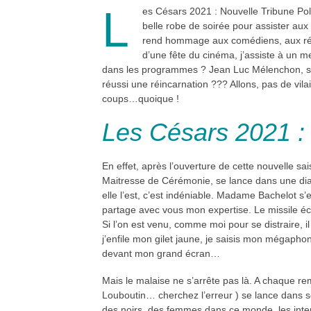
L
es Césars 2021 : Nouvelle Tribune Pol
belle robe de soirée pour assister aux
rend hommage aux comédiens, aux réal
d’une fête du cinéma, j’assiste à un m
dans les programmes ? Jean Luc Mélenchon, sort
réussi une réincarnation ??? Allons, pas de vila
coups…quoique !
Les Césars 2021 : 
En effet, après l’ouverture de cette nouvelle s
Maitresse de Cérémonie, se lance dans une diatri
elle l’est, c’est indéniable. Madame Bachelot s’
partage avec vous mon expertise. Le missile é
Si l’on est venu, comme moi pour se distraire, 
j’enfile mon gilet jaune, je saisis mon mégap
devant mon grand écran…
Mais le malaise ne s’arrête pas là. A chaque rem
Louboutin… cherchez l’erreur ) se lance dans son
des noirs, des femmes dans ce monde, les interm