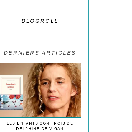
BLOGROLL
DERNIERS ARTICLES
LES ENFANTS SONT ROIS DE
LE BLEU N’EST PAS
DELPHINE DE VIGAN
DE L’AMO