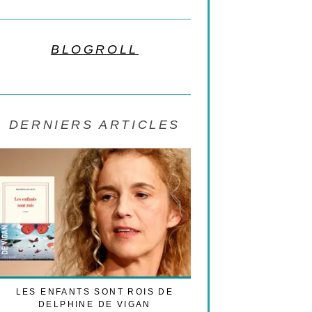
BLOGROLL
DERNIERS ARTICLES
LES ENFANTS SONT ROIS DE
LES CESARS 2021 
DELPHINE DE VIGAN
TRIBUNE POLI