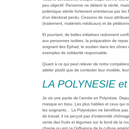
peu objectif. Personne ne détient la vérité, ma
polémique stérile fortement entretenue par les
d’un électorat perdu. Cessons de nous attribuer 
(traitement, matériels médicaux) et de pétitionn
Et pourtant, de belles initiatives redonnent con
aux personnes isolées, la préparation de repas 
soignant des Ephad, le soutien dans les zônes 
exemples de solidarité responsable.
Quant à ce qui peut relever de notre compétence
atteler plutôt que de contester leur modèle, leu
LA POLYNESIE
et
Je vis une partie de l’année en Polynésie. Depu
masque en tissu. Les plus habiles et ceux qui on
les soignants… Le Polynésien ne bénéficie pas d
de travail, il ne perçoit pas d’indemnité chômage
vente des fruits et légumes sur le bord de la rou
charge ou est ce l’influence de la culture amér