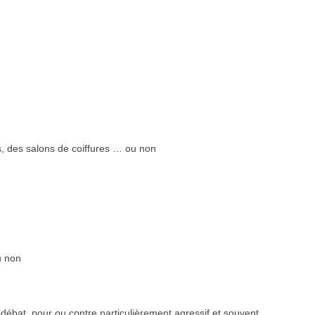
s, des salons de coiffures … ou non
u non
débat, pour ou contre particulièrement agressif et souvent