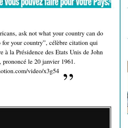
icans, ask not what your country can do
 for your country”, célèbre citation qui
re à la Présidence des Etats Unis de John
 prononcé le 20 janvier 1961.
motion.com/video/x3g54
LE BLEU N’EST PAS LA COULEUR
DE L’AMOUR