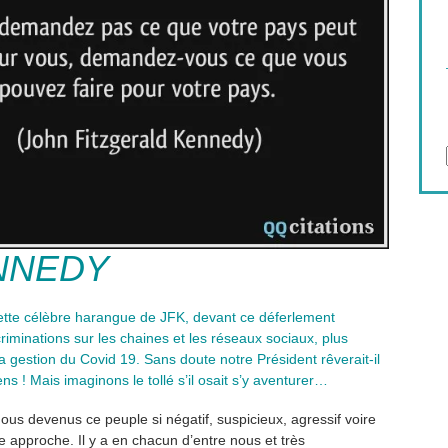
ENNEDY
tte célèbre harangue de JFK, devant ce déferlement
iminations sur les chaines et les réseaux sociaux, plus
la gestion du Covid 19. Sans doute notre Président rêverait-il
ens ! Mais imaginons le tollé s’il osait s’y aventurer…
us devenus ce peuple si négatif, suspicieux, agressif voire
e approche. Il y a en chacun d’entre nous et très