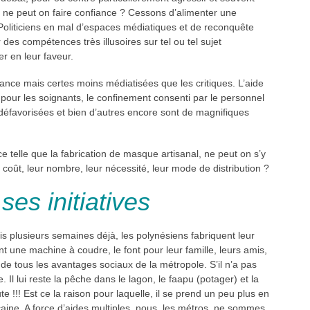
is ne peut on faire confiance ? Cessons d’alimenter une
 Politiciens en mal d’espaces médiatiques et de reconquête
des compétences très illusoires sur tel ou tel sujet
er en leur faveur.
fiance mais certes moins médiatisées que les critiques. L’aide
pour les soignants, le confinement consenti par le personnel
défavorisées et bien d’autres encore sont de magnifiques
 telle que la fabrication de masque artisanal, ne peut on s’y
r coût, leur nombre, leur nécessité, leur mode de distribution ?
 ses initiatives
is plusieurs semaines déjà, les polynésiens fabriquent leur
t une machine à coudre, le font pour leur famille, leurs amis,
e tous les avantages sociaux de la métropole. S’il n’a pas
. Il lui reste la pêche dans le lagon, le faapu (potager) et la
te !!! Est ce la raison pour laquelle, il se prend un peu plus en
icaine. A force d’aides multiples, nous, les métros, ne sommes