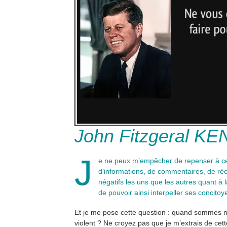
John Fitzgeral K
J
e ne peux m’empêcher de repenser à ce
d’informations, de commentaires, de récr
négatifs les uns que les autres quant à 
de pouvoir ainsi interpeller ses concitoy
Et je me pose cette question : quand sommes no
violent ? Ne croyez pas que je m’extrais de cett