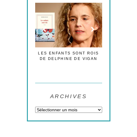
’EST PAS LA
LES ENFANTS SONT ROIS
LES CESAR
DE L’AMOUR
DE DELPHINE DE VIGAN
NOUVELLE
POLIT
ARCHIVES
Archives