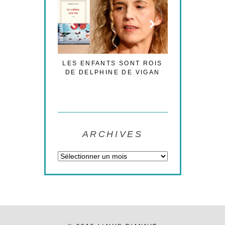
’EST PAS LA
LES ENFANTS SONT ROIS
LES CESAR
DE L’AMOUR
DE DELPHINE DE VIGAN
NOUVELLE
POLIT
ARCHIVES
Archives