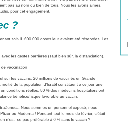
aient pas au nom du bien de tous. Nous les avons aimés,
audis, pour cet engagement.
ec ?
ant soit- il. 600 000 doses leur avaient été réservées. Les
 avec les gestes barrières (sauf bien sûr, la distanciation).
 de vaccination
l sur les vaccins. 20 millions de vaccinés en Grande
 moitié de la population d’Israël constituent à ce jour une
 en conditions réelles. 80 % des médecins hospitaliers ont
balance bénéfice/risque favorable au vaccin.
 AstraZeneca. Nous sommes un personnel exposé, nous
Pfizer ou Moderna ! Pendant tout le mois de février, c’était
ion n’est -ce pas préférable à 0 % sans le vaccin ?