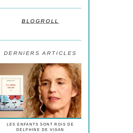
BLOGROLL
DERNIERS ARTICLES
LES ENFANTS SONT ROIS DE
LES CESARS 2021 
DELPHINE DE VIGAN
TRIBUNE POLI