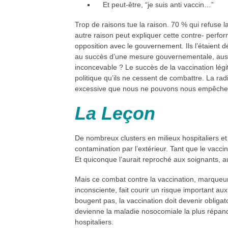
Et peut-être, “je suis anti vaccin…”
Trop de raisons tue la raison. 70 % qui refuse 
autre raison peut expliquer cette contre- perfo
opposition avec le gouvernement. Ils l’étaient d
au succès d’une mesure gouvernementale, aussi 
inconcevable ? Le succès de la vaccination lég
politique qu’ils ne cessent de combattre. La rad
excessive que nous ne pouvons nous empêcher 
La
Leçon
De nombreux clusters en milieux hospitaliers e
contamination par l’extérieur. Tant que le vaccin 
Et quiconque l’aurait reproché aux soignants, au
Mais ce combat contre la vaccination, marqueur
inconsciente, fait courir un risque important aux
bougent pas, la vaccination doit devenir obligat
devienne la maladie nosocomiale la plus répand
hospitaliers.