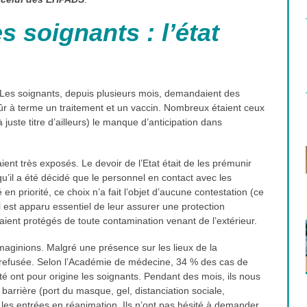
s soignants : l’état
. Les soignants, depuis plusieurs mois, demandaient des
ûr à terme un traitement et un vaccin. Nombreux étaient ceux
juste titre d’ailleurs) le manque d’anticipation dans
ent très exposés. Le devoir de l’Etat était de les prémunir
qu’il a été décidé que le personnel en contact avec les
en priorité, ce choix n’a fait l’objet d’aucune contestation (ce
l est apparu essentiel de leur assurer une protection
ient protégés de toute contamination venant de l’extérieur.
maginions. Malgré une présence sur les lieux de la
nt refusée. Selon l’Académie de médecine, 34 % des cas de
é ont pour origine les soignants. Pendant des mois, ils nous
LE BLEU N’EST PAS LA COULEUR
 barrière (port du masque, gel, distanciation sociale,
DE L’AMOUR
et les entrées en réanimation. Ils n’ont pas hésité à demander