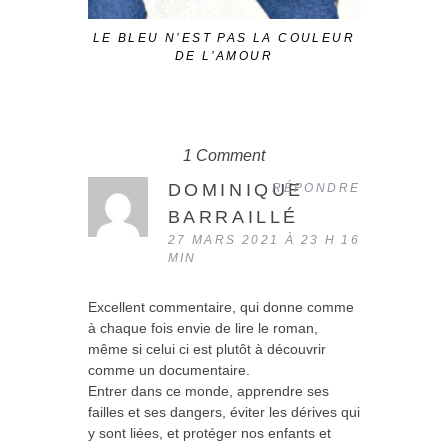
LE BLEU N’EST PAS LA COULEUR
STABAT 
DE L’AMOUR
1 Comment
DOMINIQUE
RÉPONDRE
BARRAILLÉ
27 MARS 2021 À 23 H 16
MIN
Excellent commentaire, qui donne comme
à chaque fois envie de lire le roman,
même si celui ci est plutôt à découvrir
comme un documentaire.
Entrer dans ce monde, apprendre ses
failles et ses dangers, éviter les dérives qui
y sont liées, et protéger nos enfants et