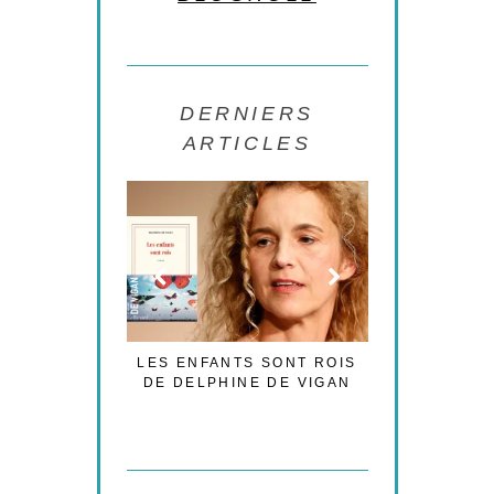
DERNIERS
ARTICLES
LA
LES ENFANTS SONT ROIS
LES CESARS 2021 –
UR
DE DELPHINE DE VIGAN
NOUVELLE TRIBUNE
POLITIQUE…