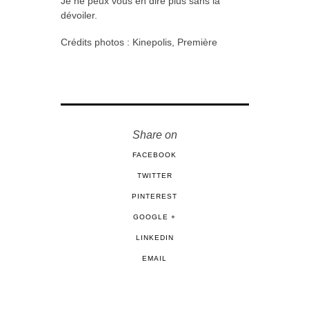
Je ne peux vous en dire plus sans la
dévoiler.
Crédits photos : Kinepolis, Première
Share on
FACEBOOK
TWITTER
PINTEREST
GOOGLE +
LINKEDIN
EMAIL