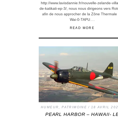
http://www.lavisdannie.fr/nouvelle-zelande-vill
de-katikati-ep-3/, nous nous dirigeons vers Ro
afin de nous approcher de la Zône Thermale
Wai-0-TAPU….
READ MORE
HUMEUR
,
PATRIMOINE
18 AVRIL 20
PEARL HARBOR – HAWAII- L