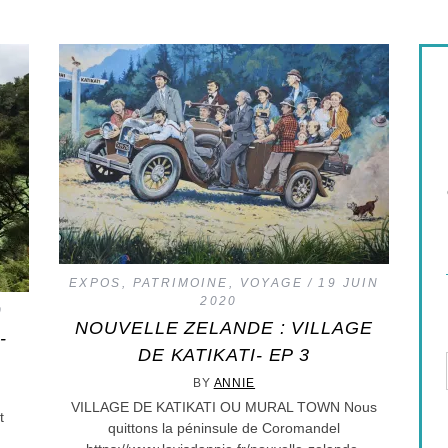
EXPOS
,
PATRIMOINE
,
VOYAGE
19 JUIN
2020
0
NOUVELLE ZELANDE : VILLAGE
-
DE KATIKATI- EP 3
BY
ANNIE
VILLAGE DE KATIKATI OU MURAL TOWN Nous
t
quittons la péninsule de Coromandel