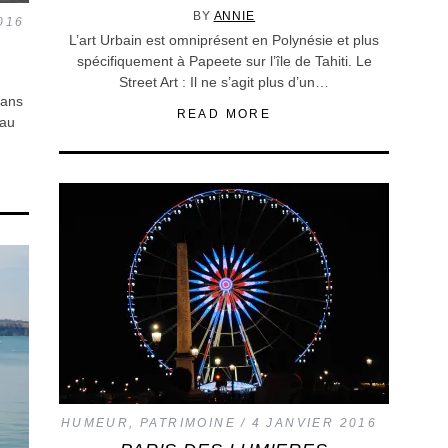
BY
ANNIE
016
L’art Urbain est omniprésent en Polynésie et plus
spécifiquement à Papeete sur l’île de Tahiti. Le
Street Art : Il ne s’agit plus d’un…
dans
READ MORE
 au
HUMEUR
,
PATRIMOINE
4 JANVIER 2016