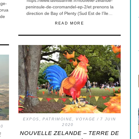
https://www.lavisdannie.fr/nouvelle-zelande-
age-
peninsule-de-coromandel-ep-2/et prenons la
torua
direction de Bay of Plenty (Sud Est de l’île…
 de
READ MORE
EXPOS
,
PATRIMOINE
,
VOYAGE
7 JUIN
2020
20
NOUVELLE ZELANDE – TERRE DE
E
LE BLEU N’EST PAS LA COULEUR