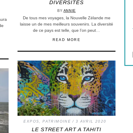
DIVERSITÉS
DE L’AMOUR
BY
ANNIE
De tous mes voyages, la Nouvelle Zélande me
aura
laisse un de mes meilleurs souvenirs. La diversité
de
de ce pays est telle, que l’on peut…
READ MORE
EXPOS
,
PATRIMOINE
3 AVRIL 2020
LE STREET ART A TAHITI