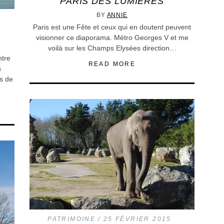
PARIS DES LUMIERES
BY
ANNIE
Paris est une Fête et ceux qui en doutent peuvent
visionner ce diaporama. Métro Georges V et me
voilà sur les Champs Elysées direction…
ntre
READ MORE
s
s de
PATRIMOINE
25 FÉVRIER 2015