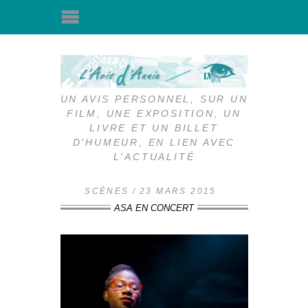
UN AVIS PERSONNEL, SUR UN
FILM, UNE EXPOSITION, UN
LIVRE ET UN BILLET
D'HUMEUR, EN LIEN AVEC
L'ACTUALITÉ
SCÈNES
23 MARS 2015
ASA EN CONCERT