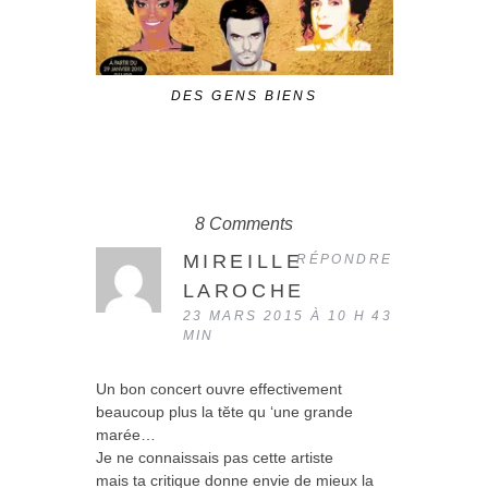
DES GENS BIENS
VIN
8 Comments
MIREILLE
RÉPONDRE
LAROCHE
23 MARS 2015 À 10 H 43
MIN
Un bon concert ouvre effectivement
beaucoup plus la tĕte qu ‘une grande
marée…
Je ne connaissais pas cette artiste
mais ta critique donne envie de mieux la