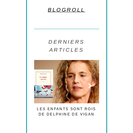
BLOGROLL
DERNIERS
ARTICLES
’EST PAS LA
LES ENFANTS SONT ROIS
LES CESAR
DE L’AMOUR
DE DELPHINE DE VIGAN
NOUVELLE
POLIT