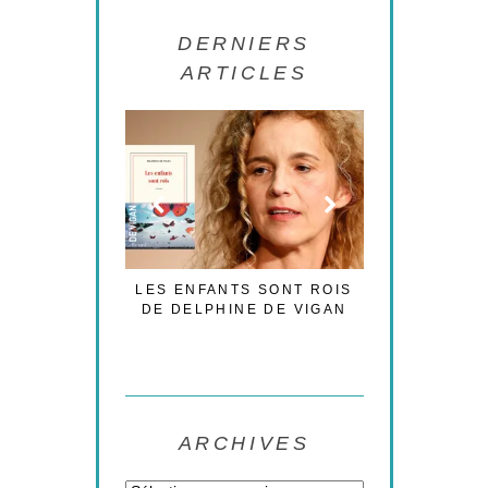
DERNIERS
ARTICLES
’EST PAS LA
LES ENFANTS SONT ROIS
LES CESAR
DE L’AMOUR
DE DELPHINE DE VIGAN
NOUVELLE
POLIT
ARCHIVES