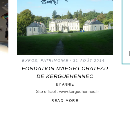
DE L’AMOUR
EXPOS
,
PATRIMOINE
31 AOÛT 2014
FONDATION MAEGHT-CHATEAU
DE KERGUEHENNEC
BY
ANNIE
Site officiel : www.kerguehennec.fr
READ MORE